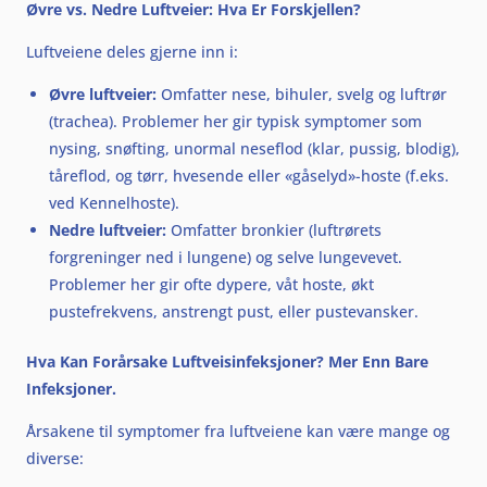
Øvre vs. Nedre Luftveier: Hva Er Forskjellen?
Luftveiene deles gjerne inn i:
Øvre luftveier:
Omfatter nese, bihuler, svelg og luftrør
(trachea). Problemer her gir typisk symptomer som
nysing, snøfting, unormal neseflod (klar, pussig, blodig),
tåreflod, og tørr, hvesende eller «gåselyd»-hoste (f.eks.
ved Kennelhoste).
Nedre luftveier:
Omfatter bronkier (luftrørets
forgreninger ned i lungene) og selve lungevevet.
Problemer her gir ofte dypere, våt hoste, økt
pustefrekvens, anstrengt pust, eller pustevansker.
Hva Kan Forårsake Luftveisinfeksjoner? Mer Enn Bare
Infeksjoner.
Årsakene til symptomer fra luftveiene kan være mange og
diverse: