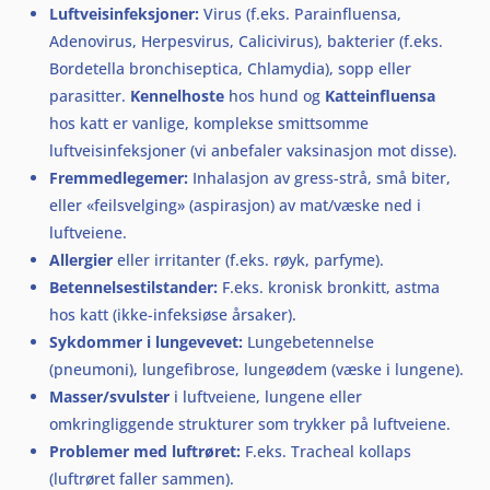
Luftveisinfeksjoner:
Virus (f.eks. Parainfluensa,
Adenovirus, Herpesvirus, Calicivirus), bakterier (f.eks.
Bordetella bronchiseptica, Chlamydia), sopp eller
parasitter.
Kennelhoste
hos hund og
Katteinfluensa
hos katt er vanlige, komplekse smittsomme
luftveisinfeksjoner (vi anbefaler vaksinasjon mot disse).
Fremmedlegemer:
Inhalasjon av gress-strå, små biter,
eller «feilsvelging» (aspirasjon) av mat/væske ned i
luftveiene.
Allergier
eller irritanter (f.eks. røyk, parfyme).
Betennelsestilstander:
F.eks. kronisk bronkitt, astma
hos katt (ikke-infeksiøse årsaker).
Sykdommer i lungevevet:
Lungebetennelse
(pneumoni), lungefibrose, lungeødem (væske i lungene).
Masser/svulster
i luftveiene, lungene eller
omkringliggende strukturer som trykker på luftveiene.
Problemer med luftrøret:
F.eks. Tracheal kollaps
(luftrøret faller sammen).