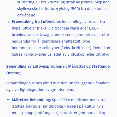
vurdering av strukturer, og uttak av prøver (biopsier,
skyllevæske for kultur/cytologi/PCR) fra de aktuelle
områdene.
Prøvetaking fra Luftveiene:
Innsamling av prøver fra
dype luftveier (f.eks. via tracheal wash eller BAL –
bronkoalveolær lavage) under sedasjon/narkose er ofte
nødvendig for å identifisere smittestoff, type
betennelse, eller celletyper (f.eks. kreftceller). Dette kan
gjøres «blindt» eller veiledet av Endoskopi eller Ultralyd.
Behandling av Luftveisproblemer: Målrettet og Støttende
Omsorg.
Behandlingen rettes alltid mot den underliggende årsaken
og alvorlighetsgraden av symptomene:
Målrettet Behandling:
Spesifikke medisiner mot virus
(støtte), bakterier (antibiotika – basert på kultur hvis
mulig), sopp (antifungaler), parasitter (antiparasitika).