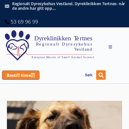
Regionalt Dyresykehus Vestland, Dyreklinikken Tertnes- når
de andre har gitt opp....
53 69 96 99
Bestill time
Søk