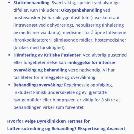
Støttebehandling:
Svært viktig, spesielt ved alvorlige
tilfeller. Kan inkludere:
Oksygenbehandling
ved
pustevansker (vi har oksygenfasiliteter), væsketerapi
(intravenøst ved dehydrering), nebulisering (inhalering
av medisiner via damp), medisiner for å åpne luftveiene
(bronkodilatatorer), slimløsende midler, hostemedisiner
(brukes med forsiktighet).
Håndtering av Kritiske Pasienter:
Ved alvorlig pustenød
eller lungebetennelse kan
innleggelse for intensiv
overvåking og behandling
være nødvendig. Vi har
fasiliteter for innleggelse og overvåkning.
Behandlingsovervåking:
Regelmessig oppfølging,
inkludert klinisk undersøkelse og ev. gjentatte
røntgenbilder eller blodprøver, er viktig for å sikre at
behandlingen virker som forventet.
Hvorfor Velge Dyreklinikken Tertnes for
Luftveisutredning og Behandling? Ekspertise og Avansert