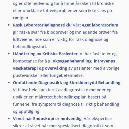
og er ofte nødvendig for å finne årsaken til kroniske
eller uforklarte luftveisproblemer som ikke sees på
røntgen.
Rask Laboratoriediagnostikk:
Vårt
eget laboratorium
gir raske svar fra blodprøver og innledende prøver fra
luftveiene, noe som er viktig for rask diagnose og
behandlingsstart.
Håndtering av Kritiske Pasienter:
Vi har fasiliteter og
kompetanse for å gi
oksygenbehandling, intravenøs
væsketerapi og overvåking
av pasienter med alvorlige
pustevansker eller lungebetennelse.
Omfattende Diagnostikk og Skreddersydd Behandling:
Vi tilbyr hele spekteret av diagnostiske metoder og
utvikler en målrettet behandlingsplan basert på
funnene, fra symptom til diagnose til riktig behandling
og oppfølging.
Vi vet når Endoskopi er nødvendig:
Vår ekspertise
sikrer at vi vet når mer spesialisert diagnostikk som