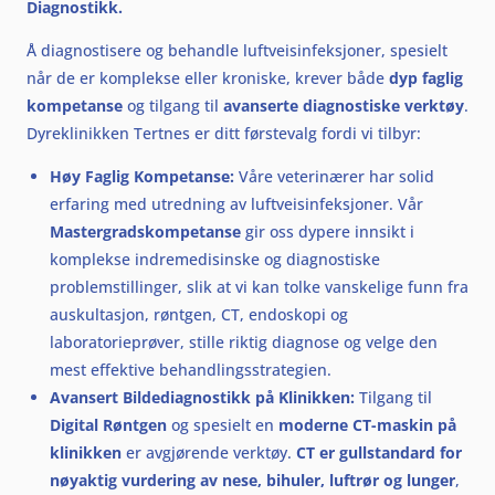
Diagnostikk.
Å diagnostisere og behandle luftveisinfeksjoner, spesielt
når de er komplekse eller kroniske, krever både
dyp faglig
kompetanse
og tilgang til
avanserte diagnostiske verktøy
.
Dyreklinikken Tertnes er ditt førstevalg fordi vi tilbyr:
Høy Faglig Kompetanse:
Våre veterinærer har solid
erfaring med utredning av luftveisinfeksjoner. Vår
Mastergradskompetanse
gir oss dypere innsikt i
komplekse indremedisinske og diagnostiske
problemstillinger, slik at vi kan tolke vanskelige funn fra
auskultasjon, røntgen, CT, endoskopi og
laboratorieprøver, stille riktig diagnose og velge den
mest effektive behandlingsstrategien.
Avansert Bildediagnostikk på Klinikken:
Tilgang til
Digital Røntgen
og spesielt en
moderne CT-maskin på
klinikken
er avgjørende verktøy.
CT er gullstandard for
nøyaktig vurdering av nese, bihuler, luftrør og lunger
,