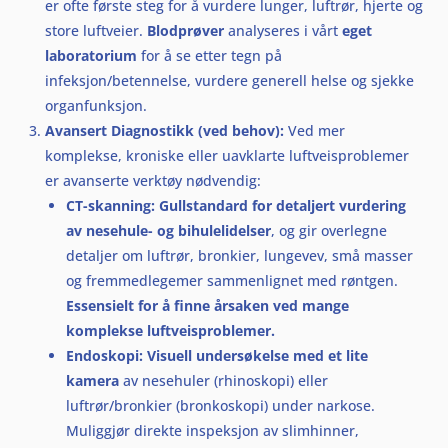
er ofte første steg for å vurdere lunger, luftrør, hjerte og
store luftveier.
Blodprøver
analyseres i vårt
eget
laboratorium
for å se etter tegn på
infeksjon/betennelse, vurdere generell helse og sjekke
organfunksjon.
Avansert Diagnostikk (ved behov):
Ved mer
komplekse, kroniske eller uavklarte luftveisproblemer
er avanserte verktøy nødvendig:
CT-skanning:
Gullstandard for detaljert vurdering
av nesehule- og bihulelidelser
, og gir overlegne
detaljer om luftrør, bronkier, lungevev, små masser
og fremmedlegemer sammenlignet med røntgen.
Essensielt for å finne årsaken ved mange
komplekse luftveisproblemer.
Endoskopi:
Visuell undersøkelse med et lite
kamera
av nesehuler (rhinoskopi) eller
luftrør/bronkier (bronkoskopi) under narkose.
Muliggjør direkte inspeksjon av slimhinner,