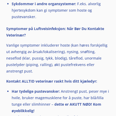
Sykdommer i andre organsystemer:
F.eks. alvorlig
hjertesykdom kan gi symptomer som hoste og
pustevansker.
Symptomer på Luftveisinfeksjon: Når Bør Du Kontakte
Veterinær?
Vanlige symptomer inkluderer hoste (kan høres forskjellig
ut avhengig av årsak/lokalisering), nysing, snøfting,
neseflod (klar, pussig, tykk, blodig), tåreflod, unormale
pustelyder (piping, ralling), økt pustefrekvens eller
anstrengt pust.
Kontakt ALLTID veterinær raskt hvis ditt kjæledyr:
Har tydelige pustevansker:
Anstrengt pust, peser mye i
hvile, bruker magemusklene for å puste, har blå/lilla
tunge eller slimhinner –
dette er AKUTT NØD! Kom
øyeblikkelig!