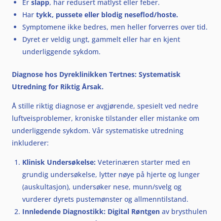
Er
slapp
, har redusert matlyst eller feber.
Har
tykk, pussete eller blodig neseflod/hoste.
Symptomene ikke bedres, men heller forverres over tid.
Dyret er veldig ungt, gammelt eller har en kjent
underliggende sykdom.
Diagnose hos Dyreklinikken Tertnes: Systematisk
Utredning for Riktig Årsak.
Å stille riktig diagnose er avgjørende, spesielt ved nedre
luftveisproblemer, kroniske tilstander eller mistanke om
underliggende sykdom. Vår systematiske utredning
inkluderer:
Klinisk Undersøkelse:
Veterinæren starter med en
grundig undersøkelse, lytter nøye på hjerte og lunger
(auskultasjon), undersøker nese, munn/svelg og
vurderer dyrets pustemønster og allmenntilstand.
Innledende Diagnostikk:
Digital Røntgen
av brysthulen