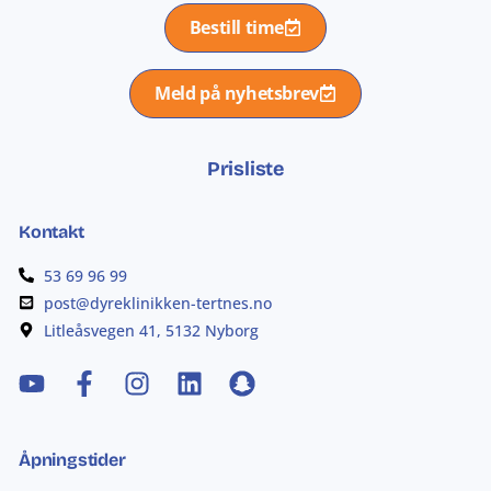
Bestill time
Meld på nyhetsbrev
Prisliste
Kontakt
53 69 96 99
post@dyreklinikken-tertnes.no
Litleåsvegen 41, 5132 Nyborg
Åpningstider