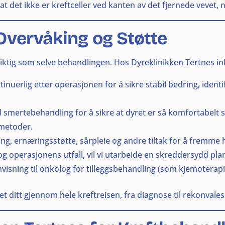
at det ikke er kreftceller ved kanten av det fjernede vevet, 
Overvåking og Støtte
 viktig som selve behandlingen. Hos Dyreklinikken Tertnes i
inuerlig etter operasjonen for å sikre stabil bedring, identi
d smertebehandling for å sikre at dyret er så komfortabelt
smetoder.
, ernæringsstøtte, sårpleie og andre tiltak for å fremme h
g operasjonens utfall, vil vi utarbeide en skreddersydd pla
visning til onkolog for tilleggsbehandling (som kjemoterapi
yret ditt gjennom hele kreftreisen, fra diagnose til rekonval