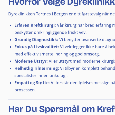
Hvorfor Velge Dyreklinikk
Dyreklinikken Tertnes i Bergen er ditt førstevalg når det
Erfaren Kreftkirurgi:
Vår kirurg har bred erfaring 
beskytter omkringliggende friskt vev.
Grundig Diagnostikk:
Vi benytter avanserte diagnos
Fokus på Livskvalitet:
Vi vektlegger ikke bare å be
med effektiv smertelindring og god omsorg.
Moderne Utstyr:
Vi er utstyrt med moderne kirurgis
Helhetlig Tilnærming:
Vi tilbyr en komplett behand
spesialister innen onkologi.
Empati og Støtte:
Vi forstår den følelsesmessige på
prosessen.
Har Du Spørsmål om Kreft