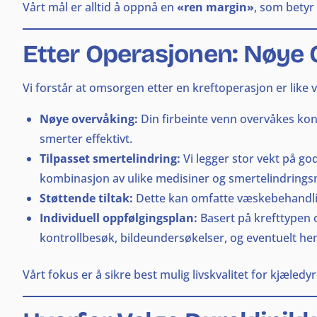
Vårt mål er alltid å oppnå en
«ren margin»
, som betyr 
Etter Operasjonen: Nøye 
Vi forstår at omsorgen etter en kreftoperasjon er like
Nøye overvåking:
Din firbeinte venn overvåkes kont
smerter effektivt.
Tilpasset smertelindring:
Vi legger stor vekt på go
kombinasjon av ulike medisiner og smertelindring
Støttende tiltak:
Dette kan omfatte væskebehandling
Individuell oppfølgingsplan:
Basert på krefttypen o
kontrollbesøk, bildeundersøkelser, og eventuelt hen
Vårt fokus er å sikre best mulig livskvalitet for kjæled