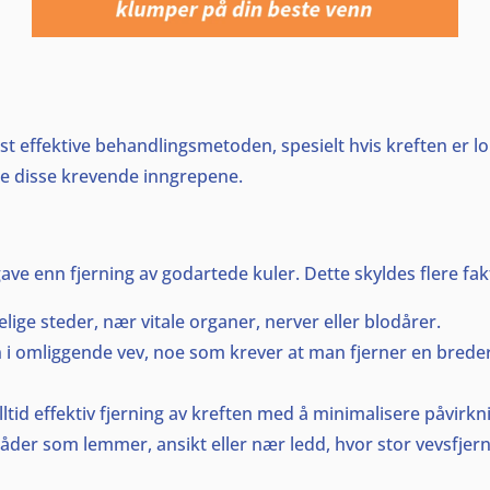
st effektive behandlingsmetoden, spesielt hvis kreften er lo
øre disse krevende inngrepene.
ve enn fjerning av godartede kuler. Dette skyldes flere fak
elige steder, nær vitale organer, nerver eller blodårer.
 i omliggende vev, noe som krever at man fjerner en bredere
ltid effektiv fjerning av kreften med å minimalisere påvirkn
råder som lemmer, ansikt eller nær ledd, hvor stor vevsfjerni