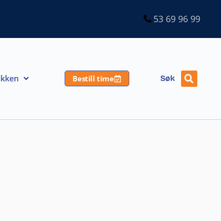
53 69 96 99
ikken
Bestill time
Søk