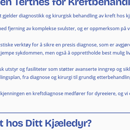
en Tertnes for Kreftbehandl
 gjelder diagnostikk og kirurgisk behandling av kreft hos kjæ
med fjerning av komplekse svulster, og er oppmerksom på vik
tiske verktøy for å sikre en presis diagnose, som er avgjør
kjempe sykdommen, men også å opprettholde best mulig livs
k utstyr og fasiliteter som støtter avanserte inngrep og si
lingsplan, fra diagnose og kirurgi til grundig etterbehandl
kjenningen en kreftdiagnose medfører for dyreeiere, og vi e
 hos Ditt Kjæledyr?