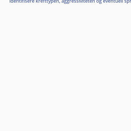
identifisere krefttypen, aggressiviteten og eventuell sp