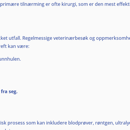
r primære tilnærming er ofte kirurgi, som er den mest effek
lykket utfall. Regelmessige veterinærbesøk og oppmerksomhet
reft kan være:
unnhulen.
fra seg.
isk prosess som kan inkludere blodprøver, røntgen, ultralyd,