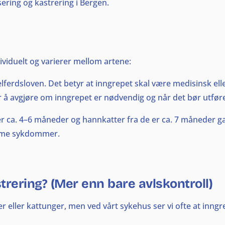
sering og kastrering i Bergen.
dividuelt og varierer mellom artene:
lferdsloven. Det betyr at inngrepet skal være medisinsk elle
 avgjøre om inngrepet er nødvendig og når det bør utføres 
 er ca. 4–6 måneder og hannkatter fra de er ca. 7 måneder 
omme sykdommer.
strering? (Mer enn bare avlskontroll)
eller kattunger, men ved vårt sykehus ser vi ofte at inngrepe