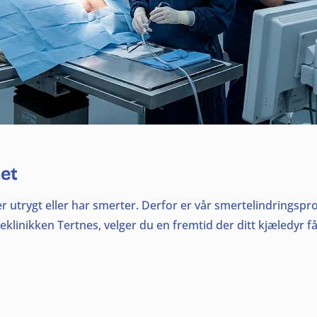
et
ker utrygt eller har smerter. Derfor er vår smertelindringspro
reklinikken Tertnes, velger du en fremtid der ditt kjæledyr 