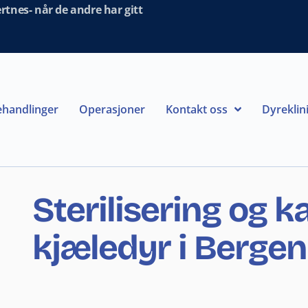
tnes- når de andre har gitt
handlinger
Operasjoner
Kontakt oss
Dyreklin
Sterilisering og k
kjæledyr i Bergen