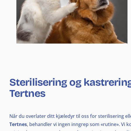
Sterilisering og kastreri
Tertnes
Når du overlater ditt kjæledyr til oss for sterilisering e
Tertnes
, behandler vi ingen inngrep som «rutine». Vi