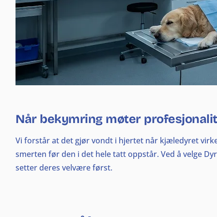
Når bekymring møter profesjonalit
Vi forstår at det gjør vondt i hjertet når kjæledyret vir
smerten før den i det hele tatt oppstår. Ved å velge Dy
setter deres velvære først.