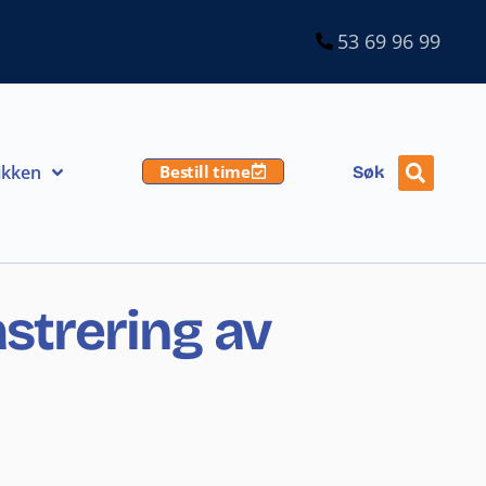
53 69 96 99
Bestill time
ikken
Søk
astrering av