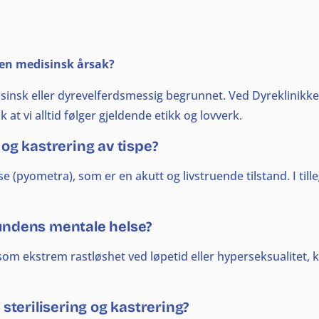
uten medisinsk årsak?
isinsk eller dyrevelferdsmessig begrunnet. Ved Dyreklinikk
ik at vi alltid følger gjeldende etikk og lovverk.
 og kastrering av tispe?
 (pyometra), som er en akutt og livstruende tilstand. I till
hundens mentale helse?
som ekstrem rastløshet ved løpetid eller hyperseksualitet, 
terilisering og kastrering?