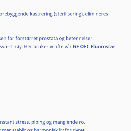
forebyggende kastrering (sterilisering), elimineres
sen for forstørret prostata og betennelser.
 svært høy. Her bruker vi ofte vår
GE OEC Fluorostar
nstant stress, piping og manglende ro.
et mer stabilt og harmonisk liv for dyret.