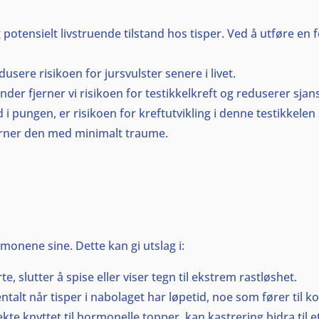
 potensielt livstruende tilstand hos tisper. Ved å utføre en 
usere risikoen for jursvulster senere i livet.
er fjerner vi risikoen for testikkelkreft og reduserer sjan
 i pungen, er risikoen for kreftutvikling i denne testikkelen
fjerner den med minimalt traume.
monene sine. Dette kan gi utslag i:
 slutter å spise eller viser tegn til ekstrem rastløshet.
lt når tisper i nabolaget har løpetid, noe som fører til ko
irekte knyttet til hormonelle topper, kan kastrering bidra til 