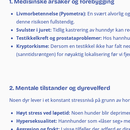
1. Medisinske årsaker og forebygging
Livmorbetennelse (Pyometra):
En svært alvorlig og
denne risikoen fullstendig.
Svulster i juret:
Tidlig kastrering av hunndyr kan red
Testikkelkreft og prostataproblemer:
Hos hannhund
Kryptorkisme:
Dersom en testikkel ikke har falt ned
(sanntidsrøntgen) for nøyaktig lokalisering før vi 
2. Mentale tilstander og dyrevelferd
Noen dyr lever i et konstant stressnivå på grunn av hor
Høyt stress ved løpetid:
Noen hunder blir deprimerte,
Hyperseksualitet:
Hannhunder som «låser seg» menta
Aggresjon og frykt:
I visse tilfeller der adferd er d