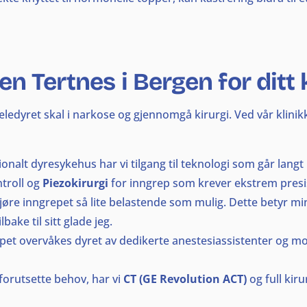
en Tertnes i Bergen for ditt
edyret skal i narkose og gjennomgå kirurgi. Ved vår klinikk
onalt dyresykehus har vi tilgang til teknologi som går lang
ntroll og
Piezokirurg
i
for inngrep som krever ekstrem presi
 gjøre inngrepet så lite belastende som mulig. Dette betyr m
ake til sitt glade jeg.
pet overvåkes dyret av dedikerte anestesiassistenter og mo
forutsette behov, har vi
CT (GE Revolution ACT)
og full kir