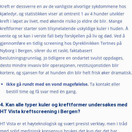
Kreft er dessverre en av de vanligste alvorlige sykdommene hos
kjæledyr, og statistikken viser at omtrent 1 av 4 hunder utvikler
kreft i løpet av livet, med økende risiko jo eldre de blir. Mange
kreftformer starter som tilsynelatende uskyldige kuler i huden. Å
vente og se kan i verste fall bety forskjellen på liv og død. Ved å
gjennomføre en tidlig screening hos Dyreklinikken Tertnes på
Nyborg i Bergen, sikrer du et raskt, faktabasert
beslutningsgrunnlag. Jo tidligere en ondartet svulst oppdages,
desto mindre invasiv blir operasjonen, restitusjonstiden blir
kortere, og sjansen for at hunden din blir helt frisk øker dramatisk.
Ikke gå rundt med en vond magefølelse.
Ta kontakt eller
bestill time og få svar med én gang.
4. Kan alle typer kuler og kreftformer undersøkes med
HT Vista kreftscreening i Bergen?
HT Vista er et høyteknologisk og svært presist verktøy, men i tråd
med solid medisinsk konsensus brukes det kun der det har