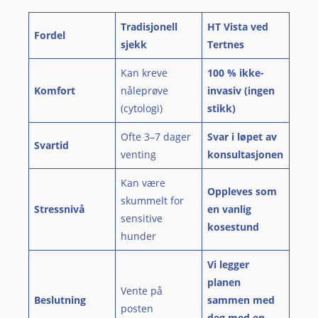
Tradisjonell
HT Vista ved
Fordel
sjekk
Tertnes
Kan kreve
100 % ikke-
Komfort
nåleprøve
invasiv (ingen
(cytologi)
stikk)
Ofte 3–7 dager
Svar i løpet av
Svartid
venting
konsultasjonen
Kan være
Oppleves som
skummelt for
Stressnivå
en vanlig
sensitive
kosestund
hunder
Vi legger
planen
Vente på
Beslutning
sammen med
posten
deg med en