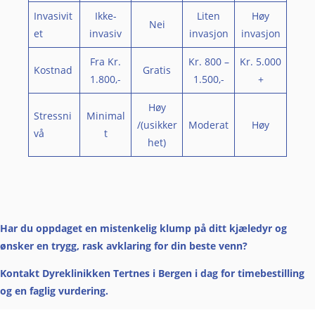
Invasivit
Ikke-
Liten
Høy
Nei
et
invasiv
invasjon
invasjon
Fra Kr.
Kr. 800 –
Kr. 5.000
Kostnad
Gratis
1.800,-
1.500,-
+
Høy
Stressni
Minimal
/(usikker
Moderat
Høy
vå
t
het)
Har du
oppdaget en mistenkelig klump på ditt kjæledyr og
ønsker en trygg, rask avklaring for din beste venn?
Kontakt Dyreklinikken Tertnes i Bergen i dag for timebestilling
og en faglig vurdering.