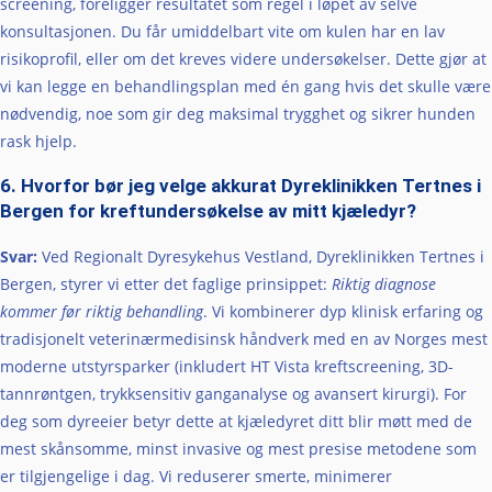
screening, foreligger resultatet som regel i løpet av selve
konsultasjonen. Du får umiddelbart vite om kulen har en lav
risikoprofil, eller om det kreves videre undersøkelser. Dette gjør at
vi kan legge en behandlingsplan med én gang hvis det skulle være
nødvendig, noe som gir deg maksimal trygghet og sikrer hunden
rask hjelp.
6. Hvorfor bør jeg velge akkurat Dyreklinikken Tertnes i
Bergen for kreftundersøkelse av mitt kjæledyr?
Svar:
Ved Regionalt Dyresykehus Vestland, Dyreklinikken Tertnes i
Bergen, styrer vi etter det faglige prinsippet:
Riktig diagnose
kommer før riktig behandling
. Vi kombinerer dyp klinisk erfaring og
tradisjonelt veterinærmedisinsk håndverk med en av Norges mest
moderne utstyrsparker (inkludert HT Vista kreftscreening, 3D-
tannrøntgen, trykksensitiv ganganalyse og avansert kirurgi). For
deg som dyreeier betyr dette at kjæledyret ditt blir møtt med de
mest skånsomme, minst invasive og mest presise metodene som
er tilgjengelige i dag. Vi reduserer smerte, minimerer