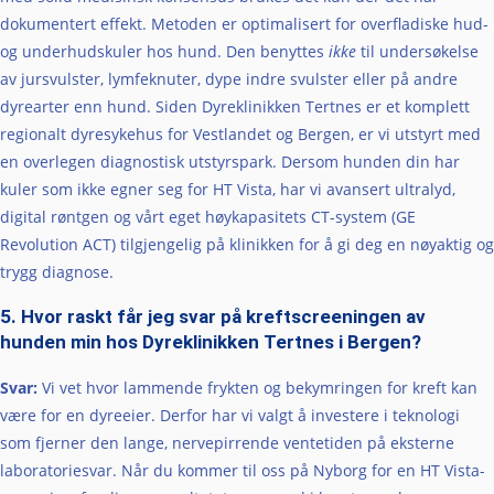
dokumentert effekt. Metoden er optimalisert for overfladiske hud-
og underhudskuler hos hund. Den benyttes
ikke
til undersøkelse
av jursvulster, lymfeknuter, dype indre svulster eller på andre
dyrearter enn hund. Siden Dyreklinikken Tertnes er et komplett
regionalt dyresykehus for Vestlandet og Bergen, er vi utstyrt med
en overlegen diagnostisk utstyrspark. Dersom hunden din har
kuler som ikke egner seg for HT Vista, har vi avansert ultralyd,
digital røntgen og vårt eget høykapasitets CT-system (GE
Revolution ACT) tilgjengelig på klinikken for å gi deg en nøyaktig og
trygg diagnose.
5. Hvor raskt får jeg svar på kreftscreeningen av
hunden min hos Dyreklinikken Tertnes i Bergen?
Svar:
Vi vet hvor lammende frykten og bekymringen for kreft kan
være for en dyreeier. Derfor har vi valgt å investere i teknologi
som fjerner den lange, nervepirrende ventetiden på eksterne
laboratoriesvar. Når du kommer til oss på Nyborg for en HT Vista-