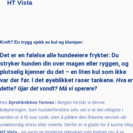
HT Vista
Kreft?
En trygg sjekk av kul og klumper:
Det er en følelse alle hundeeiere frykter: Du
stryker hunden din over magen eller ryggen, og
plutselig kjenner du det – en liten kul som ikke
var der før. I det øyeblikket raser tankene.
Hva er
dette? Gjør det vondt? Må vi operere?
Hos
Dyreklinikken Tertnes
i Bergen forstår vi denne
bekymringen. Som hunderforeldre selv, vet vi at det viktigste i
verden er å få svar raskt, uten å påføre den firbente vennen vår
unødvendig stress eller smerte. Derfor er vi glade for å kunne tilby
HT Vista
– en varm og moderne teknologi som hjelper oss å se