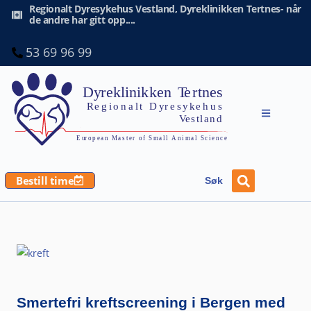
Regionalt Dyresykehus Vestland, Dyreklinikken Tertnes- når
de andre har gitt opp....
53 69 96 99
Bestill time
Søk
Smertefri kreftscreening i Bergen med