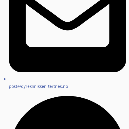
post@dyreklinikken-tertnes.no