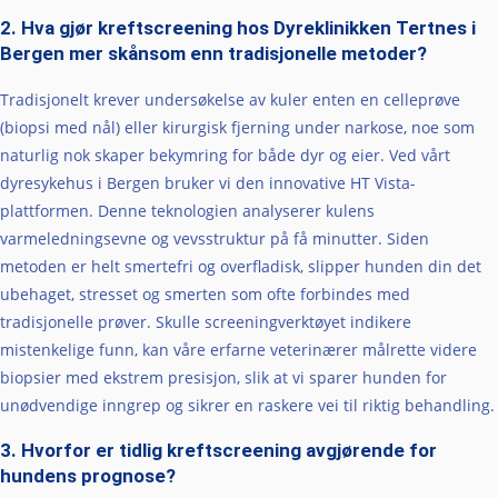
2. Hva gjør kreftscreening hos Dyreklinikken Tertnes i
Bergen mer skånsom enn tradisjonelle metoder?
Tradisjonelt krever undersøkelse av kuler enten en celleprøve
(biopsi med nål) eller kirurgisk fjerning under narkose, noe som
naturlig nok skaper bekymring for både dyr og eier. Ved vårt
dyresykehus i Bergen bruker vi den innovative HT Vista-
plattformen. Denne teknologien analyserer kulens
varmeledningsevne og vevsstruktur på få minutter. Siden
metoden er helt smertefri og overfladisk, slipper hunden din det
ubehaget, stresset og smerten som ofte forbindes med
tradisjonelle prøver. Skulle screeningverktøyet indikere
mistenkelige funn, kan våre erfarne veterinærer målrette videre
biopsier med ekstrem presisjon, slik at vi sparer hunden for
unødvendige inngrep og sikrer en raskere vei til riktig behandling.
3. Hvorfor er tidlig kreftscreening avgjørende for
hundens prognose?