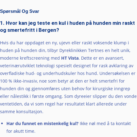
Spørsmål Og Svar
1. Hvor kan jeg teste en kul i huden på hunden min raskt
og smertefritt i Bergen?
Hvis du har oppdaget en ny, ujevn eller raskt voksende klump i
huden på hunden din, tilbyr Dyreklinikken Tertnes en helt unik,
moderne kreftscreening med
HT Vista
. Dette er en avansert,
veterinærutviklet teknologi spesielt designet for rask avklaring av
overfladiske hud- og underhudskuler hos hund. Undersøkelsen er
100 % ikke-invasiv, noe som betyr at den er helt smertefri for
hunden din og gjennomføres uten behov for kirurgiske inngrep
eller nålestikk i første omgang. Som dyreeier slipper du den vonde
ventetiden, da vi som regel har resultatet klart allerede under
samme konsultasjon.
Har du funnet en mistenkelig kul?
Ikke nøl med å ta kontakt
for akutt time.